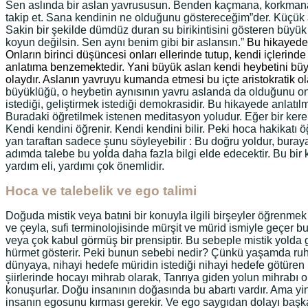
Sen aslında bir aslan yavrususun. Benden kaçmana, korkmana s
takip et. Sana kendinin ne olduğunu göstereceğim”der. Küçük as
Sakin bir şekilde dümdüz duran su birikintisini gösteren büyü
koyun değilsin. Sen aynı benim gibi bir aslansın.”
Bu hikayede 
Onların birinci düşüncesi onları ellerinde tutup, kendi içlerind
anlatıma benzemektedir. Yani büyük aslan kendi heybetini büyük
olaydır. Aslanın yavruyu kumanda etmesi bu içte aristokratik ol
büyüklüğü, o heybetin aynısının yavru aslanda da olduğunu ona 
istediği, geliştirmek istediği demokrasidir. Bu hikayede anlat
Buradaki öğretilmek istenen meditasyon yoludur. Eğer bir kere in
Kendi kendini öğrenir. Kendi kendini bilir. Peki hoca hakikatı 
yan taraftan sadece şunu söyleyebilir : Bu doğru yoldur, buraya 
adımda talebe bu yolda daha fazla bilgi elde edecektir. Bu bi
yardım eli, yardımı çok önemlidir.
Hoca ve talebelik ve ego talimi
Doğuda mistik veya batıni bir konuyla ilgili birşeyler öğrenmek 
ve çeyla, sufi terminolojisinde mürşit ve mürid ismiyle geçer
veya çok kabul görmüş bir prensiptir. Bu sebeple mistik yolda
hürmet gösterir. Peki bunun sebebi nedir? Çünkü yaşamda ruhani
dünyaya, nihayi hedefe müridin istediği nihayi hedefe götüren b
şiirlerinde hocayı mihrab olarak, Tanrıya giden yolun mihrabı ol
konuşurlar. Doğu insanının doğasında bu abartı vardır. Ama yi
insanın egosunu kırması gerekir. Ve ego saygıdan dolayı başka