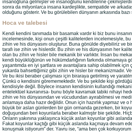
insanoğluna gelmişler ve insanoğlunu kendilerine çekmişlerdir
sonra da milyonlarca insana kardeşlikte, sempatide ve arkadaşl
olduğunu gösterir. Ve bu görülebilen dünyanın arkasında bazı ş
Hoca ve talebesi
Kendi kendini tanımada bir basamak vardır ki biz bunu insanın z
incelemesinde, kişi onun çeşitli kalitelerden incelemesiyle, b
zihin ve his dünyasını oluşturur. Buna gönülde diyebiliriz ve bi
tarafı ise zihin ve hislerdir. Bu zihin ve his dünyasının her ka
olan bu zihin ve hisler bile mekanik bir varlıktır. İnsan bu me
kendi büyüklüğünün ve hükümdarlığının farkında olmamaya götür
yaşantımda en iyi şartlara ve avantajlara sahip olabilmek için 
yukarda bahsettiğimiz gibi zihin ve hisler bir mekanizmadır. 
Ve bu ikisi beraber çalışması için biraraya getirilmiş ve yaratı
Çünkü o kendisini görememektedir. Ve bu şekilde kişi gördüğü h
kendisiyle değil. Böylece insanın kendisinin kullandığı mekani
entelektüel kavranırsa- bunu böyle kavramak tabiki nihayi hedef
zihin ve his dünyasından ve vücudundan ayırabilmesi ve meditas
anlamaya daha hazır değildir. Onun için hazırlık yapmaz ve o h
büyük bir aslan günlerden bir gün ormanda gezerken, bir koyun
doğuşundan beri koyunlarla beraber kalmıştır bie şekilde. Hiç
Onların yakınına yaklaşınca küçük aslan koyunlar gibi aslandan
Fakat koyunlar kaçtığı gibi küçük aslanda kaçmaya devam eder
konuşmak istiyorum” der. Yavru ise, “ama ben çok korkuyorum 