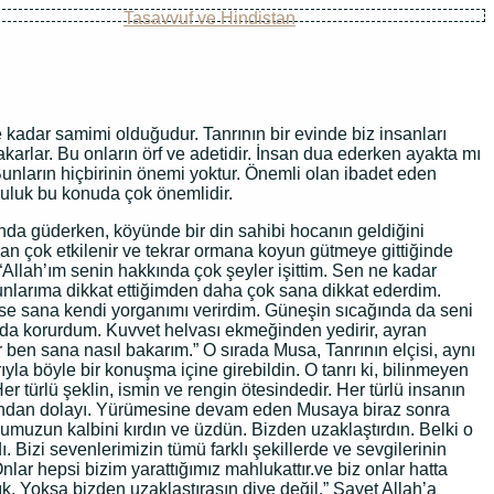
Tasavvuf ve Hindistan
ne kadar samimi olduğudur. Tanrının bir evinde biz insanları
karlar. Bu onların örf ve adetidir. İnsan dua ederken ayakta mı
Bunların hiçbirinin önemi yoktur. Önemli olan ibadet eden
ğruluk bu konuda çok önemlidir.
anda güderken, köyünde bir din sahibi hocanın geldiğini
an çok etkilenir ve tekrar ormana koyun gütmeye gittiğinde
Allah’ım senin hakkında çok şeyler işittim. Sen ne kadar
nlarıma dikkat ettiğimden daha çok sana dikkat ederdim.
se sana kendi yorganımı verirdim. Güneşin sıcağında da seni
 da korurdum. Kuvvet helvası ekmeğinden yedirir, ayran
ör ben sana nasıl bakarım.” O sırada Musa, Tanrının elçisi, aynı
yla böyle bir konuşma içine girebildin. O tanrı ki, bilinmeyen
 türlü şeklin, ismin ve rengin ötesindedir. Her türlü insanın
ğından dolayı. Yürümesine devam eden Musaya biraz sonra
ulumuzun kalbini kırdın ve üzdün. Bizden uzaklaştırdın. Belki o
 Bizi sevenlerimizin tümü farklı şekillerde ve sevgilerinin
 Onlar hepsi bizim yarattığımız mahlukattır.ve biz onlar hatta
ık. Yoksa bizden uzaklaştırasın diye değil.” Şayet Allah’a