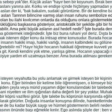
ebep yok”der. Küçük aslan “hayır ben bir koyunum. Bırak beni ö
lanı yanına alır. Korku ve endişe içinde hiçbirşey yapmadan yav
k aslan der ki, “bak bakalım, sudaki görüntüme. Bir de kendine
aslan Tanrının bilincine varmış olan insan ruhunu sembolize eder
e olan bu ilahi kıvılcımın onlarda da olduğunu onlara göstermekte
lüğünü başkasına gösteriyor, aristokratik bir şekilde gibi bir hi
abilir. Ama peki büyük aslanın asıl hedefi nedir? İşte burada de
m
göstermek isteğindedir. İşte biz buna ruhani yol deriz. Dışta be
ılmak istenen diğer konu da intisap etme konusudur. Burada hocan
sanın hakiki imajı, hakiki varlığı, insanın kalbindeki su gölüne ya
öğretebilir mi? Hayır hiçbir hocanın hakikati öğretmeye kuvveti 
git. Kendi kendini yok etme, yanlışa gitme. Hocanın yapacağı iş, t
r kişiye yardım eli uzatmaya benzer. Ama burada atılması gerek
isteyen veyahutta bu yolu anlamak ve girmek isteyen bir kişinin ak
 bu konu. Eğer birinden bir kelime bile öğrenmişsen, o kimseye 
 giden çeyla veya mürid yaşamın diğer konularındaki bir talebed
 niyetten ve ilim ışığından daha değerli bir şey yoktur. Muhakk
ir köprü vazifesi görür. İşte talebe bu köprünün karşısında eğili
arak görürler. Doğuda insanlar konuşma dilinde, hareketlerinde, k
ne de bu kadar büyük saygı ve hürmet göstermenin belirli nedenl
sının önünde başı eğmekle kırılır. Ego aslında şöyle der : ben