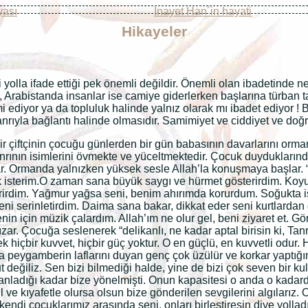
yası
Inayet Han´in hayati
Hikayeler
gi yolla ifade ettiği pek önemli değildir. Önemli olan ibadetinde 
, Arabistanda insanlar ise camiye giderlerken başlarına türban ta
 ediyor ya da topluluk halinde yalnız olarak mı ibadet ediyor ! 
Tanrıyla bağlantı halinde olmasıdır. Samimiyet ve ciddiyet ve do
Bir çiftçinin çocuğu günlerden bir gün babasının davarlarını orm
anrının isimlerini övmekte ve yüceltmektedir. Çocuk duyduklarınd
ar. Ormanda yalnızken yüksek sesle Allah’la konuşmaya başlar. “
 isterim.O zaman sana büyük saygı ve hürmet gösterirdim. Koyu
erirdim. Yağmur yağsa seni, benim ahırımda korurdum. Soğukta i
i serinletirdim. Daima sana bakar, dikkat eder seni kurtlardan
nin için müzik çalardım. Allah’ım ne olur gel, beni ziyaret et. G
r. Çocuğa seslenerek “delikanlı, ne kadar aptal birisin ki, Tanrı
bir kuvvet, hiçbir güç yoktur. O en güçlü, en kuvvetli odur. Her
 peygamberin laflarını duyan genç çok üzülür ve korkar yaptı
ut değiliz. Sen bizi bilmediği halde, yine de bizi çok seven bir k
anladığı kadar bize yönelmişti. Onun kapasitesi o anda o kadardı.
il ve kıyafetle olursa olsun bize gönderilen sevgilerini algılarız.
kendi çocuklarımız arasında seni, onları birleştiresin diye yollad