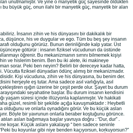
nları unutmamıştır. Ve yine o manyetik güç sayesinde öldükten
ı bu büyük güç, onun ilahi bir manyetik güç, manyetik bir alan
liriz. İnsanın zihin ve his dünyasını bir dakikalık bir
fıza, düşünce, his ve duygular ve ego. Tüm bu beş şey insanın
 tarafı olduğunu görürüz. Bunun derinliğinde kalp yatar. Üst
şu düşünceye götürür : insanın fiziksel vücudunun da üstünde
 kullanmayı öğrenir. Bu mekanizmanın sırrını bilmemek kişiyi
in ve hislerim benim. Ben bu iki alete, iki makineye
aman sorar. Peki ben neyim? Belirli bir dereceye kadar hatta,
i. Vücutta fiziksel dünyadan ödünç alımış bir mekanizmadır.
ndisidir. Kişi vücuduna, zihin ve his dünyasına, bu benim der.
ni herşeyle eş tutar. Ama sadece asıl varlığıyla, asıl
ekleştiren ışığın üzerine bir çeşit perde olur. Şayet bu durum
t arayışındaki seyahatine başlar. Bu durum insanın kendisini
ğı yaşam süresi içinde illüzyonla kaplanmıştır. Ve hakikati
ha güzel, resimli bir şekilde açığa kavuşmaktadır : Heybetli
da olduğunu ve onlarla oynadığını görür. Ve bu küçük aslan
ırır. Böyle bir yavrunun onlarla beraber koştuğunu görünce.
atılan aslan bağırmaya başlar yavruya doğru : “Dur, dur” .
ine koşar. Küçük aslanı yakalayıp “ ben sadece seninle
 “Peki bu koyunlar gibi niye benden kaçıyorsun, korkuyorsun?”