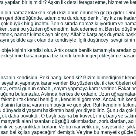
a yapılan bir iş midir? Aşkın ilk dersi feragat etme, hizmet ve 
manın biri namaz kılarken köylü kızı onun önünden geçip gider. D
an geri döndüğünde, adam onu durdurup der ki, “ey kız ne kadar,
çok büyük bir günahtır. Ben o sırada namaz kılıyordum ve namaz 
ken, seni bu yüzden göremedim, fark edemedim. Ben bu düşün
tmek, namaz kılmak ayrı bir şey, Allah’a karşı aşk duymak başka 
ı şekilde aşık olan da kendisiyle ilgili düşünceyi sevgilisini
e kişinin kendisi olur. Artık orada benlik tamamıyla aradan çık
ekleştirme basamağına biz kendi kendini gerçekleştirme basamağı
sanın kendisidir. Peki hangi kendisi? Bizim bilmediğimiz kendis
 seyahat yapmaya karar verirler. Bu yüzden de, ilk tecrübeleri ol
ra, ertesi günün sabahı, sayım yapmaya karar verirler. Fakat her 
k olduğunu bulamazlar. Aslında herkes de ordadır. Uzun uğraşmal
, fakat bir tek kendi benliğini, kendisini göremez. Ancak ruh ken
ndisinin farkına varan ruh büyür ve genişler. Ruh kendinin fark
 bu dünyadaki yaşamı hakikaten başlıyor diyebiliriz. Şunu da çok
k daha büyüktür. O başlı başına bir kuvvet, ilim, barış ve sakinl
ne bu manyetik alan insanları düştüğü sıkıntılardan, zorluklardan,
lık ve şaşkınlıktan kurtarır. Ve bu manyetik güç sayesinde ışıkla
i insan balıkçıları yapacağım’ demiştir. Ve yine bu manyetik gü