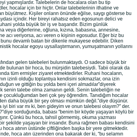
 yapmışlardır. Talebelerin de hocalara olan bu tip
, hocalar için bir hiçtir. Onlar talebelerinin ithatine ve
arı büyütmez. Kişiler onların önünde eğilse, saygı gösterse bu
aydası içindir. Her bireyi rahatsız eden egosunun delici ve
ruhani yolda büyük bir iş ve başarıdır. Bizim günlük
na veya diğerlerine, oğluna, kızına, babasına, annesine,
ne acı veriyorsa, acı veren o kişinin egosudur. Eğer biz bu
bunu devamlı batan bir dikenle mukayese edebilir. Diken
mistik hocalar egoyu uysallaştırmanın, yumuşatmanın yollarını
afından gelen talebeleri bulunmaktaydı. O sadece büyük bir
e bulunan bir hoca, bu mürşidin talebesiydi. Tabii olarak da
nda tüm ermişler ziyaret etmektedirler. Ruhani hocaların,
ın izinli olduğu toplantıya kendisini sokmazlar, ona izin
ğun ve gittiğin bu yolda beni içeri almadılar”diyerek
tık senin talebe olma zamanın geldi. Senin talebeliğin ne
 ve çocukluğumdan beri çok şey öğrendim. Tanıdığım hocalar
den daha büyük bir şey olması mümkün değil.”diye düşünür.
i biri var mı ki, ben gideyim ve onun talebesi olayım?” der.
?”diye sorduğunda, babası “benim bir köyde yaşayan köylü bir
aşırır. Çünkü bu hoca, tahsil görmemiş, okuma yazması
bir şekilde yaşayan bir insandır. Buna rağmen babası kendisini
 hoca atının üstünde çiftliğinden başka bir yere gitmektedir.
nde, hoca atın üzerinden ona bakarak der ki, “bu selamın