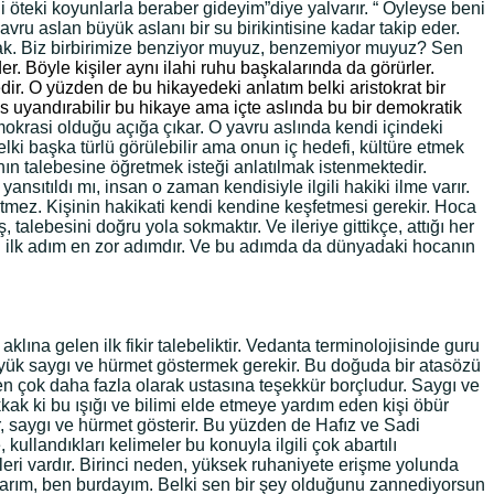
teki koyunlarla beraber gideyim”diye yalvarır. “ Öyleyse beni
ru aslan büyük aslanı bir su birikintisine kadar takip eder.
 bak. Biz birbirimize benziyor muyuz, benzemiyor muyuz? Sen
. Böyle kişiler aynı ilahi ruhu başkalarında da görürler.
dir. O yüzden de bu hikayedeki anlatım belki aristokrat bir
s uyandırabilir bu hikaye ama içte aslında bu bir demokratik
okrasi olduğu açığa çıkar. O yavru aslında kendi içindeki
lki başka türlü görülebilir ama onun iç hedefi, kültüre etmek
ın talebesine öğretmek isteği anlatılmak istenmektedir.
nsıtıldı mı, insan o zaman kendisiyle ilgili hakiki ilme varır.
yetmez. Kişinin hakikati kendi kendine keşfetmesi gerekir. Hoca
alebesini doğru yola sokmaktır. Ve ileriye gittikçe, attığı her
en ilk adım en zor adımdır. Ve bu adımda da dünyadaki hocanın
lına gelen ilk fikir talebeliktir. Vedanta terminolojisinde guru
büyük saygı ve hürmet göstermek gerekir. Bu doğuda bir atasözü
en çok daha fazla olarak ustasına teşekkür borçludur. Saygı ve
ak ki bu ışığı ve bilimi elde etmeye yardım eden kişi öbür
r, saygı ve hürmet gösterir. Bu yüzden de Hafız ve Sadi
ullandıkları kelimeler bu konuyla ilgili çok abartılı
eri vardır. Birinci neden, yüksek ruhaniyete erişme yolunda
 varım, ben burdayım. Belki sen bir şey olduğunu zannediyorsun