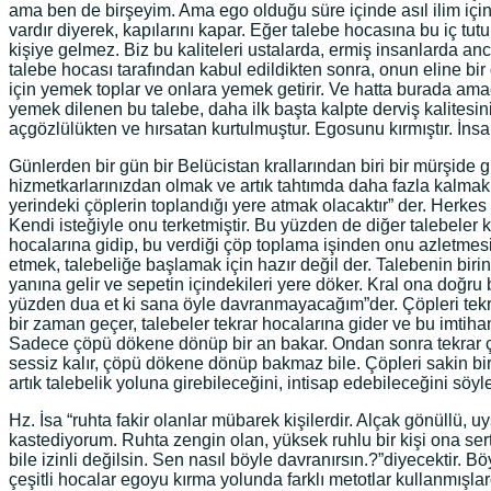
ama ben de birşeyim. Ama ego olduğu süre içinde asıl ilim iç
vardır diyerek, kapılarını kapar. Eğer talebe hocasına bu iç t
kişiye gelmez. Biz bu kaliteleri ustalarda, ermiş insanlarda an
talebe hocası tarafından kabul edildikten sonra, onun eline bir
için yemek toplar ve onlara yemek getirir. Ve hatta burada amaç
yemek dilenen bu talebe, daha ilk başta kalpte derviş kalitesi
açgözlülükten ve hırsatan kurtulmuştur. Egosunu kırmıştır. İn
Günlerden bir gün bir Belücistan krallarından biri bir mürşide
hizmetkarlarınızdan olmak ve artık tahtımda daha fazla kalmak 
yerindeki çöplerin toplandığı yere atmak olacaktır” der. Herkes
Kendi isteğiyle onu terketmiştir. Bu yüzden de diğer talebeler
hocalarına gidip, bu verdiği çöp toplama işinden onu azletmesini
etmek, talebeliğe başlamak için hazır değil der. Talebenin birin
yanına gelir ve sepetin içindekileri yere döker. Kral ona doğru b
yüzden dua et ki sana öyle davranmayacağım”der. Çöpleri tekra
bir zaman geçer, talebeler tekrar hocalarına gider ve bu imtihan
Sadece çöpü dökene dönüp bir an bakar. Ondan sonra tekrar çö
sessiz kalır, çöpü dökene dönüp bakmaz bile. Çöpleri sakin bir
artık talebelik yoluna girebileceğini, intisap edebileceğini sö
Hz. İsa “ruhta fakir olanlar mübarek kişilerdir. Alçak gönüllü, uy
kastediyorum. Ruhta zengin olan, yüksek ruhlu bir kişi ona se
bile izinli değilsin. Sen nasıl böyle davranırsın.?”diyecektir. B
çeşitli hocalar egoyu kırma yolunda farklı metotlar kullanmışlar