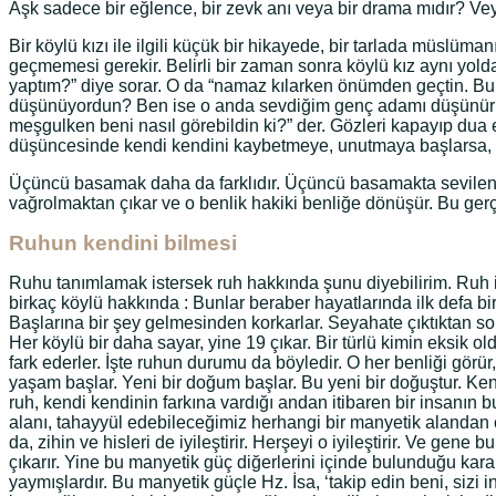
Aşk sadece bir eğlence, bir zevk anı veya bir drama mıdır? Vey
Bir köylü kızı ile ilgili küçük bir hikayede, bir tarlada müslü
geçmemesi gerekir. Belirli bir zaman sonra köylü kız aynı yold
yaptım?” diye sorar. O da “namaz kılarken önümden geçtin. Bu 
düşünüyordun? Ben ise o anda sevdiğim genç adamı düşünür
meşgulken beni nasıl görebildin ki?” der. Gözleri kapayıp dua e
düşüncesinde kendi kendini kaybetmeye, unutmaya başlarsa, ayn
Üçüncü basamak daha da farklıdır. Üçüncü basamakta sevilen obj
vağrolmaktan çıkar ve o benlik hakiki benliğe dönüşür. Bu gerç
Ruhun kendini bilmesi
Ruhu tanımlamak istersek ruh hakkında şunu diyebilirim. Ruh in
birkaç köylü hakkında : Bunlar beraber hayatlarında ilk defa bir
Başlarına bir şey gelmesinden korkarlar. Seyahate çıktıktan son
Her köylü bir daha sayar, yine 19 çıkar. Bir türlü kimin eksi
fark ederler. İşte ruhun durumu da böyledir. O her benliği görür
yaşam başlar. Yeni bir doğum başlar. Bu yeni bir doğuştur. Ke
ruh, kendi kendinin farkına vardığı andan itibaren bir insanın
alanı, tahayyül edebileceğimiz herhangi bir manyetik alandan ço
da, zihin ve hisleri de iyileştirir. Herşeyi o iyileştirir. Ve ge
çıkarır. Yine bu manyetik güç diğerlerini içinde bulunduğu karan
yaymışlardır. Bu manyetik güçle Hz. İsa, ‘takip edin beni, siz