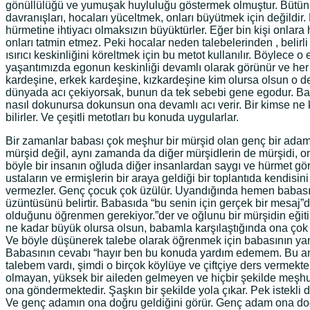
gönüllülüğü ve yumuşak huyluluğu göstermek olmuştur. Bütün m
davranışları, hocaları yüceltmek, onları büyütmek için değildir. 
hürmetine ihtiyacı olmaksızın büyüktürler. Eğer bin kişi onlar
onları tatmin etmez. Peki hocalar neden talebelerinden , belirl
ısırıcı keskinliğini köreltmek için bu metot kullanılır. Böylece
yaşantımızda egonun keskinliği devamlı olarak görünür ve her z
kardeşine, erkek kardeşine, kızkardeşine kim olursa olsun o dev
dünyada acı çekiyorsak, bunun da tek sebebi gene egodur. Ba
nasıl dokunursa dokunsun ona devamlı acı verir. Bir kimse ne 
bilirler. Ve çeşitli metotları bu konuda uygularlar.
Bir zamanlar babası çok meşhur bir mürşid olan genç bir adam
mürşid değil, aynı zamanda da diğer mürşidlerin de mürşidi, on
böyle bir insanın oğluda diğer insanlardan saygı ve hürmet gö
ustaların ve ermişlerin bir araya geldiği bir toplantıda kendis
vermezler. Genç çocuk çok üzülür. Uyandığında hemen babasına 
üzüntüsünü belirtir. Babasıda “bu senin için gerçek bir mesaj”
olduğunu öğrenmen gerekiyor.”der ve oğlunu bir mürşidin eği
ne kadar büyük olursa olsun, babamla karşılaştığında ona ço
Ve böyle düşünerek talebe olarak öğrenmek için babasının yanı
Babasının cevabı “hayır ben bu konuda yardım edemem. Bu ama
talebem vardı, şimdi o birçok köylüye ve çiftçiye ders vermek
olmayan, yüksek bir aileden gelmeyen ve hiçbir şekilde meşhur
ona göndermektedir. Şaşkın bir şekilde yola çıkar. Pek istekli 
Ve genç adamın ona doğru geldiğini görür. Genç adam ona doğr