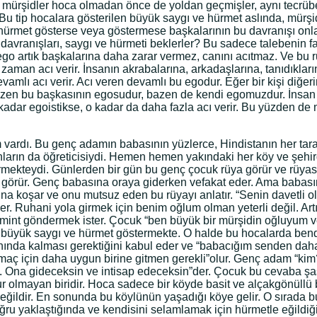
ürşidler hoca olmadan önce de yoldan geçmişler, aynı tecrübeyi
Bu tip hocalara gösterilen büyük saygı ve hürmet aslında, mürşidler
a hürmet gösterse veya göstermese başkalarının bu davranışı onl
i davranışları, saygı ve hürmeti beklerler? Bu sadece talebenin f
 o ego artık başkalarına daha zarar vermez, canını acıtmaz. Ve bu 
aman acı verir. İnsanın akrabalarına, arkadaşlarına, tanıdıkları
amlı acı verir. Acı veren devamlı bu egodur. Eğer bir kişi diğeri
zen bu başkasının egosudur, bazen de kendi egomuzdur. İnsan 
kadar egoistikse, o kadar da daha fazla acı verir. Bu yüzden de 
 vardı. Bu genç adamın babasının yüzlerce, Hindistanın her tar
ların da öğreticisiydi. Hemen hemen yakındaki her köy ve şehird
rmekteydi. Günlerden bir gün bu genç çocuk rüya görür ve rüyası
ini görür. Genç babasına oraya giderken vefakat eder. Ama babasın
koşar ve onu mutsuz eden bu rüyayı anlatır. “Senin davetli oldu
der. Ruhani yola girmek için benim oğlum olman yeterli değil. Ar
timint göndermek ister. Çocuk “ben büyük bir mürşidin oğluyum
k büyük saygı ve hürmet göstermekte. O halde bu hocalarda ben
nda kalması gerektiğini kabul eder ve “babacığım senden daha iy
ç için daha uygun birine gitmen gerekli”olur. Genç adam “kim
te. Ona gideceksin ve intisap edeceksin”der. Çocuk bu cevaba ş
 olmayan biridir. Hoca sadece bir köyde basit ve alçakgönüllü 
değildir. En sonunda bu köylünün yaşadığı köye gelir. O sırada bu
u yaklaştığında ve kendisini selamlamak için hürmetle eğildiği