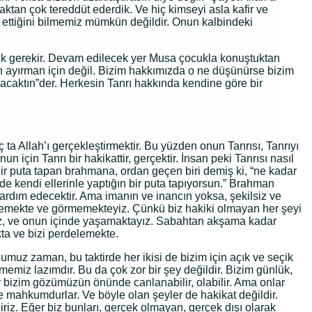
ktan çok tereddüt ederdik. Ve hiç kimseyi asla kafir ve
t ettiğini bilmemiz mümkün değildir. Onun kalbindeki
ek gerekir. Devam edilecek yer Musa çocukla konuştuktan
den ayırman için değil. Bizim hakkımızda o ne düşünürse bizim
caktın”der. Herkesin Tanrı hakkında kendine göre bir
ç ta Allah’ı gerçekleştirmektir. Bu yüzden onun Tanrısı, Tanrıyı
çin Tanrı bir hakikattir, gerçektir. İnsan peki Tanrısı nasıl
ir puta tapan brahmana, ordan geçen biri demiş ki, “ne kadar
de kendi ellerinle yaptığın bir puta tapıyorsun.” Brahman
ardım edecektir. Ama imanın ve inancın yoksa, şekilsiz ve
lmemekte ve görmemekteyiz. Çünkü biz hakiki olmayan her şeyi
ız, ve onun içinde yaşamaktayız. Sabahtan akşama kadar
ta ve bizi perdelemekte.
ğumuz zaman, bu taktirde her ikisi de bizim için açık ve seçik
şmemiz lazımdır. Bu da çok zor bir şey değildir. Bizim günlük,
r bizim gözümüzün önünde canlanabilir, olabilir. Ama onlar
 mahkumdurlar. Ve böyle olan şeyler de hakikat değildir.
iriz. Eğer biz bunları, gerçek olmayan, gerçek dışı olarak