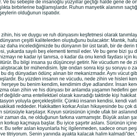
. Ve bu sebeple de insanoğlu yüzyıllar geçtiği halde gene de o
ıkta birbirlerine bağlamışlardır. Ruhun manyetik alanının saçtığ
eylerin olduğunun ispatıdır.
ihin, his ve duygu ve ruh dünyasını keşfetmesi olarak tanımlayabi
u dünyanın çeşitli kalitelerden oluştuğunu bulacaktır: Mantık, ha
raz daha incelediğimizde bu dünyanın bir üst tarafı, bir de derin
litesi, yukarda sayılı beş elementi temsil eder. Ve bu gene bizi 
kanizmayı ne kadar iyi tanırsa, o kadar da onu kendi faydası için
ür. Bu bilgi insana şu düşünceyi getirir. Ne vücudum ne de zih
çalıştıracak bir mühendisim. İşte ondan sonra kişi şu soruyu o z
Ve bu dış dünyadan ödünç alınan bir mekanizmadır. Aynı vücut gib
lmışlardır. Bu yüzden insanın ne vücudu, nede zihin ve hisleri ke
erşeye bu benim kendim, kendimim diye adlandırır. İnsan kendisi
zma olan zihin ve his dünyası bir anlamda yaşamın hedefini gerç
 değildir-ama entellektüel olarak kavradığı taktirde kişi hakika
yon yoluyla gerçekleştirilir. Çünkü insanın kendisi, kendi varlı
akikati reddeder. Hakikatten korkar.Aslan hikayesinde bu çok da
 sürüsüyle karşılaşır. Koyun sürüsünün içinde ufak bir aslanın
bir zaman da, ne olduğunun farkına varmamıştır. Büyük aslan şaş
 korkup kaçmaya başlar. Bu iyice şaşırtır aslanı. Sürünün içine 
. Bu sefer aslan koyunlarla hiç ilgilenmeden, sadece onun peş
ve titriyorum. Senin yanında ayakta kalacak halim kalmadı”der.