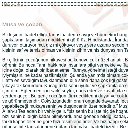
Hikayeler
Mutluluğun kim
Musa ve çoban
Bir kişinin ibadet ettiği Tanrısına derin saygı ve hürmetini han
şapkalarını taşımadan girdiklerini görürüz. Hindistanda, İranda
duruyor, oturuyor mu, diz mi çöküyor veya yere uzanıp secde mi
kişinin saf ve temiz olması ve kişinin zihin ve his dünyasının 
Bir çiftçinin çocuğunun hikayesi bu konuyu çok güzel anlatır. 
öğrenir. Bu hoca Tanrı hakkında insanlara bilgi vermekte ve T
içine doğal olarak bir ibadet etme, Tanrıya yönelme isteği duy
iyiymişsin, ne kadar nazikmişsin. Şu anda yanımda olmanı çok
Hatta en sevdiğim tavuklarımdan bile sana daha çok ilgi göst
yıkayarak korurdum. Kucağımda seni uyutur ve şapkamla da sen
içirirdim. Eğlenmen için şarkı söyler, dans eder ve kavalımla se
yerden geçer. Bu genç çocuğun tüm dediklerini duyar ve çok kıza
ve görünmeyendir. Gökyüzündedir, onun önünde dayanabilecek hiç
yapabileceği mukayesenin ve düşüncenin üzerindedir o.” Musa
Allah-ü Tealadan bir vahiy gelir. “biz senin bu işte hiç de hoşn
bizi senin bildiğin kadar bilmiyordu ama genede bildiği kadar, 
farklı kapasitelerine göre bizi resimlendirirler. Ve biz hangi şek
güneşe bile tapsalar gene onların tapması, ibadeti bizedir. Biz 