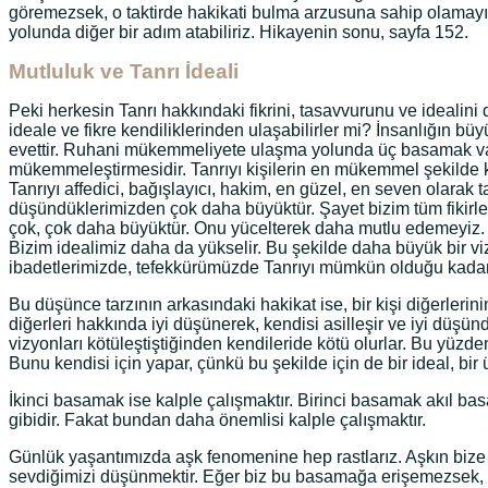
göremezsek, o taktirde hakikati bulma arzusuna sahip olamayız
yolunda diğer bir adım atabiliriz. Hikayenin sonu, sayfa 152.
Mutluluk ve Tanrı İdeali
Peki herkesin Tanrı hakkındaki fikrini, tasavvurunu ve idealini 
ideale ve fikre kendiliklerinden ulaşabilirler mi? İnsanlığın b
evettir. Ruhani mükemmeliyete ulaşma yolunda üç basamak var
mükemmeleştirmesidir. Tanrıyı kişilerin en mükemmel şekilde ken
Tanrıyı affedici, bağışlayıcı, hakim, en güzel, en seven olarak t
düşündüklerimizden çok daha büyüktür. Şayet bizim tüm fikirl
çok, çok daha büyüktür. Onu yücelterek daha mutlu edemeyiz. Fa
Bizim idealimiz daha da yükselir. Bu şekilde daha büyük bir v
ibadetlerimizde, tefekkürümüzde Tanrıyı mümkün olduğu kadar
Bu düşünce tarzının arkasındaki hakikat ise, bir kişi diğerlerini
diğerleri hakkında iyi düşünerek, kendisi asilleşir ve iyi düşü
vizyonları kötüleştiştiğinden kendileride kötü olurlar. Bu yüz
Bunu kendisi için yapar, çünkü bu şekilde için de bir ideal, bi
İkinci basamak ise kalple çalışmaktır. Birinci basamak akıl ba
gibidir. Fakat bundan daha önemlisi kalple çalışmaktır.
Günlük yaşantımızda aşk fenomenine hep rastlarız. Aşkın bize öğ
sevdiğimizi düşünmektir. Eğer biz bu basamağa erişemezsek, se