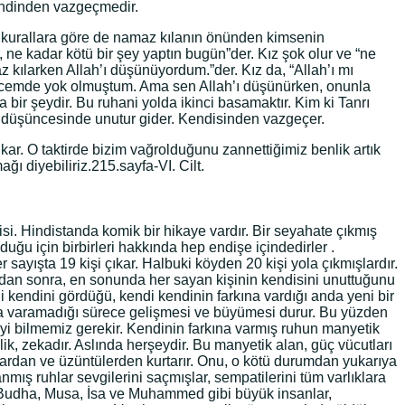
kendinden vazgeçmedir.
ini kurallara göre de namaz kılanın önünden kimsenin
 ne kadar kötü bir şey yaptın bugün”der. Kız şok olur ve “ne
kılarken Allah’ı düşünüyordum.”der. Kız da, “Allah’ı mı
cemde yok olmuştum. Ama sen Allah’ı düşünürken, onunla
bir şeydir. Bu ruhani yolda ikinci basamaktır. Kim ki Tanrı
n düşüncesinde unutur gider. Kendisinden vazgeçer.
ar. O taktirde bizim vağrolduğunu zannettiğimiz benlik artık
 diyebiliriz.215.sayfa-VI. Cilt.
i. Hindistanda komik bir hikaye vardır. Bir seyahate çıkmış
duğu için birbirleri hakkında hep endişe içindedirler .
sayışta 19 kişi çıkar. Halbuki köyden 20 kişi yola çıkmışlardır.
ardan sonra, en sonunda her sayan kişinin kendisini unuttuğunu
di kendini gördüğü, kendi kendinin farkına vardığı anda yeni bir
ına varamadığı sürece gelişmesi ve büyümesi durur. Bu yüzden
 iyi bilmemiz gerekir. Kendinin farkına varmış ruhun manyetik
ik, zekadır. Aslında herşeydir. Bu manyetik alan, güç vücutları
 acılardan ve üzüntülerden kurtarır. Onu, o kötü durumdan yukarıya
nmış ruhlar sevgilerini saçmışlar, sempatilerini tüm varlıklara
çle Budha, Musa, İsa ve Muhammed gibi büyük insanlar,