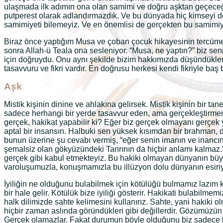
ulaşmada ilk adımın ona olan samimi ve doğru aşktan geçeceğin
putperest olarak adlandırmazdık. Ve bu dünyada hiç kimseyi de
samimiyeti bilemeyiz. Ve en önemlisi de gerçekten bu samimiye
Biraz önce yaptığım Musa ve çoban çocuk hikayesinin tercüme
sonra Allah-ü Teala ona sesleniyor. “Musa, ne yaptın?” biz sen
için doğruydu. Onu aynı şekilde bizim hakkımızda düşündükler
tasavvuru ve fikri vardır. En doğrusu herkesi kendi fikriyle baş 
Aşk
Mistik kişinin dinine ve ahlakına gelirsek. Mistik kişinin bir ta
sadece herhangi bir yerde tasavvur eden, ama gerçekleştirmemiş
gerçek, hakikat yapabilir ki? Eğer biz gerçek olmayanı gerçek
aptal bir insansın. Halbuki sen yüksek kısımdan bir brahman, d
bunun üzerine şu cevabı vermiş, “eğer senin imanın ve inancın
şemalsiz olan gökyüzündeki Tanrının da hiçbir anlamı kalmaz.
gerçek gibi kabul etmekteyiz. Bu hakiki olmayan dünyanın bü
varoluşumuzla, konuşmamızla bu illüzyon dolu dünyanın esiriyi
İyiliğin ne olduğunu bulabilmek için kötülüğü bulmamız lazım ki
bir hale gelir. Kötülük bize iyiliği gösterir. Hakikati bulabilm
halk dilimizde sahte kelimesini kullanırız. Sahte, yani hakik
hiçbir zaman aslında göründükleri gibi değillerdir. Gözümüzün
Gerçek olamazlar. Fakat durumun böyle olduğunu biz sadece hakik