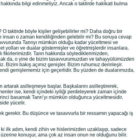
akkında bilgi edinmeliyiz. Ancak o taktirde hakikati bulma
 O taktirde böyle kişiler gelişebilirler mi? Daha doğru bir
lere insan o zaman kendiliğinden gelebilir mi? Bu soruya cevap
savvurunda Tanrıyı mümkün olduğu kadar yüceltmesi ve
t yolları ve dualar göstermişler ve öğretmişlerdir insanlara.
ı fikirlerimizdir. Tanrı hakkında söylediklerimizden,
ışsak da, o yine de bizim tasavvurumuzdan ve tahayyülümüzden
z. Bizim bakış açımız genişler. Bizim ruhumuz derinleşir.
endi genişlememiz için geçerlidir. Bu yüzden de dualarımızda,
ün artarak asilleşmeye başlar. Başkalarını asilleştirerek,
nenler ise, kendi içindeki iyiliği perdeleyerek zaman içinde
 birinci basamak Tanrı’yı mümkün olduğunca yüceltmesidir.
side yücelir.
mek gerekir. Bu düşünce ve tasavvurla bir ressamın yapacağı iş
 ki ilk adım, kendi zihin ve hislerimizden uzaklaşıp, sadece
 üzerine konuşur, ama çok az insan onun ne olduğunu bilir.