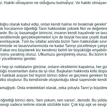
. Hakiki olmayanın ne olduğunu bulmalıyız. Ve hakiki olmayan h
doğru olarak kabul edip, onları kendi haline mi bırakmak gerekir?
üyük hocalarının öğrettiği Tanrı hakkındaki yüksek fikir ve değer
dır. Bu üç basamağın birincisi, insanın kendi hayalinde ve ta
dilerinde gerçekleştirmeleri için de büyük hocalar çeşitli ibade
anımlayarak. Tüm bu sıfatlar aslında bizim Tanrı hakkındaki sınırl
erimizde ve tasavvurlarımızda ne kadar Tanrıyı yüceltmeye çal
kat onu büyüterek biz kendimiz belirli bir büyüklüğe erişebiliri
izyonu yaratmış oluruz. Ufkumuzu genişletmiş oluruz. Bu bizim k
 yüceltmemiz gerekir.
n hep iyi noktalarını görürse, onların eksiklerini kapatırsa, her g
ndüğü insanlardan daha da iyi olur. Başkaları hakkında kötü düşü
den hakikati arayan her kişinin birinci ödevi ve geçmesi gereken
r ülkü oluşturur. Bu kendisinde oluşturduğu ideal sayesinde kendi
samağıydı. Orda entelektüel olarak, zeka yoluyla Tanrı’yı büyüt
rettiği birinci ders, ‘ben yokum, sen varsın’, dersidir. Bu yolda
vgi sadece kelime olarak sözlükte kalır. Çok kişi aşk ve sevgi