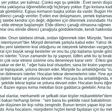
in yer yoktur, yer kalmaz. Çünkü ego şu şekilde : Evet senin d
utumla yaklaşırsa öğrenebileceği hiçbirşey yoktur. Ego kırılana
cak görebiliriz. Egoyu kırmanın başka yolları da vardır. Bugün Hin
 dilenci çanağı verirler. Evden eve dolaşmasını, yemek toplamasın
 talebe kendisi için değil, diğerleri için dilenmek zorundadır. H
ni elde etmeye başlamıştır. Elde dilenci çanağı olmasına rağmen 
sanlar onu elinde dilenci çanağıyla gördüklerinde, kendi hakkı
 gider. Onun talebesi olmak, ondan öğrenmek ister. Mürşide, “ben
istemiyorum”der. Mürşid denemek şartıyla kabul eder. Yalnız ilk 
 bu yeni talebenin kral olduğunu ve isteyerek tahtından vazgeçtiğ
 kral için büyük sevgi beslerler ve onu bu çöp toplama işinde gör
 isterler. “Uzun zamandır bu işi yapıyor, lütfen artık bu işi bıra
in çok ısrar etmesi üzerine onu denemeye karar verir : Ertesi gün
akar ve der ki, “ eğer hala kral olsaydım, sana bir kralın yapması
r toplayarak, yoluna devam eder. Mürşide bu anlatıldığında “siz
ın ibitmesini isterler. Hocaları tekrar denemelerini ister. Yine ay
pleri toplar ve yoluna devam eder. Hocaya bu anlatıldığında, 
 şekilde tekrar toplar ve yoluna devam eder. Hocaları bunu öğren
yler. Bazen egoyu kırma metotları bize gaddarca gelebilir. Ama b
sal olanlar, merhametli ve şefkatli olan kişiler mübarektirler”demi
rt bakan herhangi birine : “sen bana bu şekilde nasıl bakabilir
öyle düşünen bir kişi ruhta zengindir. Bunun tersini yapan kişi ise
dır. Ama hocaların, mürşidlerin hiçbiri kendi faydaları için bu me