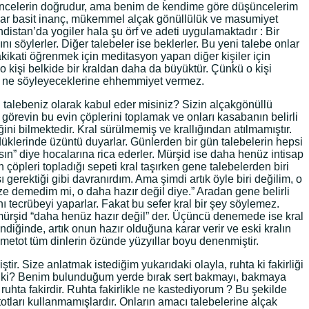
üşüncelerin doğrudur, ama benim de kendime göre düşüncelerim
 kadar basit inanç, mükemmel alçak gönüllülük ve masumiyet
distan’da yogiler hala şu örf ve adeti uygulamaktadır : Bir
ı söylerler. Diğer talebeler ise beklerler. Bu yeni talebe onlar
akikati öğrenmek için meditasyon yapan diğer kişiler için
o kişi belkide bir kraldan daha da büyüktür. Çünkü o kişi
nda ne söyleyeceklerine ehhemmiyet vermez.
i talebeniz olarak kabul eder misiniz? Sizin alçakgönüllü
görevin bu evin çöplerini toplamak ve onları kasabanın belirli
ini bilmektedir. Kral sürülmemiş ve krallığından atılmamıştır.
düklerinde üzüntü duyarlar. Günlerden bir gün talebelerin hepsi
ksın” diye hocalarına rica ederler. Mürşid ise daha henüz intisap
 çöpleri topladığı sepeti kral taşırken gene talebelerden biri
 gerektiği gibi davranırdım. Ama şimdi artık öyle biri değilim, o
e demedim mi, o daha hazır değil diye.” Aradan gene belirli
nı tecrübeyi yaparlar. Fakat bu sefer kral bir şey söylemez.
mürşid “daha henüz hazır değil” der. Üçüncü denemede ise kral
diğinde, artık onun hazır olduğuna karar verir ve eski kralın
u metot tüm dinlerin özünde yüzyıllar boyu denenmiştir.
ştir. Size anlatmak istediğim yukarıdaki olayla, ruhta ki fakirliği
sin ki? Benim bulunduğum yerde bırak sert bakmayı, bakmaya
 ruhta fakirdir. Ruhta fakirlikle ne kastediyorum ? Bu şekilde
totları kullanmamışlardır. Onların amacı talebelerine alçak