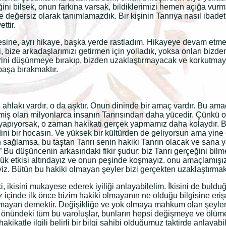
i bilsek, onun farkına varsak, bildiklerimizi hemen açığa vurma
 değersiz olarak tanımlamazdık. Bir kişinin Tanrıya nasıl ibade
ttir.
sine, ayrı hikaye, başka yerde rastladım. Hikayeye devam etm
i, bize arkadaşlarımızı getirmen için yolladık, yoksa onları biz
ini düşünmeye bırakıp, bizden uzaklaştırmayacak ve korkutmaya
başa bırakmaktır.
ne ahlakı vardır, o da aşktır. Onun dininde bir amaç vardır. Bu ama
 olan milyonlarca insanın Tanrısından daha yücedir. Çünkü onun i
 yapıyorsak, o zaman hakikati gerçek yapmamız daha kolaydır. B
ini bir hocasın. Ve yüksek bir kültürden de geliyorsun ama yine 
 sağlamsa, bu taştan Tanrı senin hakiki Tanrın olacak ve sana y
” Bu düşüncenin arkasındaki fikir şudur: biz Tanrı gerçeğini bi
yük etkisi altındayız ve onun peşinde koşmayız. onu amaçlamış
z. Bütün bu hakiki olmayan şeyler bizi gerçekten uzaklaştırmak
, ikisini mukayese ederek iyiliği anlayabilelim. İkisini de buldu
emiz içinde ilk önce bizim hakiki olmayanın ne olduğu bilgisine eri
i olmayan demektir. Değişikliğe ve yok olmaya mahkum olan şeyle
 önündeki tüm bu varoluşlar, bunların hepsi değişmeye ve ölüme
atle ilgili belirli bir bilgi sahibi olduğumuz taktirde anlayabil